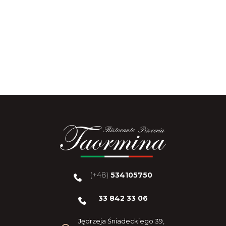
(+48)
534105750
33 842 33 06
Jędrzeja Śniadeckiego 39,