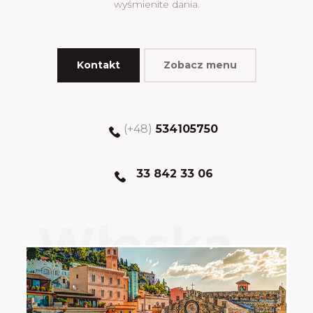
wyśmienite dania.
Kontakt
Zobacz menu
(+48)
534105750
33 842 33 06