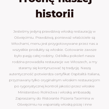
historii
Jesteśmy jedyną prawdziwą włoską restauracją w
Oświęcimiu. Prawdziwą, ponieważ właściciele są
Włochami, menu jest przygotowywane przez nas a
wszystkie produkty są włoskie. Gotowanie zawsze
było pasją całej rodziny. Od kilku pokoleń nasza
rodzina prowadziła restauracje we Włoszech, a my
staramy się kontynuować tę tradycję. Naszą
autentyczność potwierdza certyfikat Ospitalità Italiana,
przyznawany tylko oryginalnym włoskim restauracjom
po rygorystycznej kontroli jakości przez włoskie
Ministerstwo Rolnictwa i włoską ambasadę.
Zapraszamy do Ristorante Pizzeria Taormina w
Oświęcimiu na wspaniałą włoską pizzę i inne