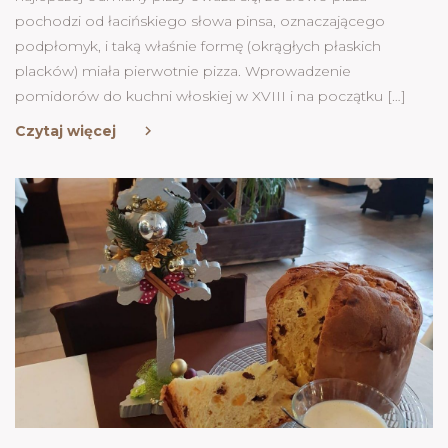
pochodzi od łacińskiego słowa pinsa, oznaczającego
podpłomyk, i taką właśnie formę (okrągłych płaskich
placków) miała pierwotnie pizza. Wprowadzenie
pomidorów do kuchni włoskiej w XVIII i na początku […]
Czytaj więcej