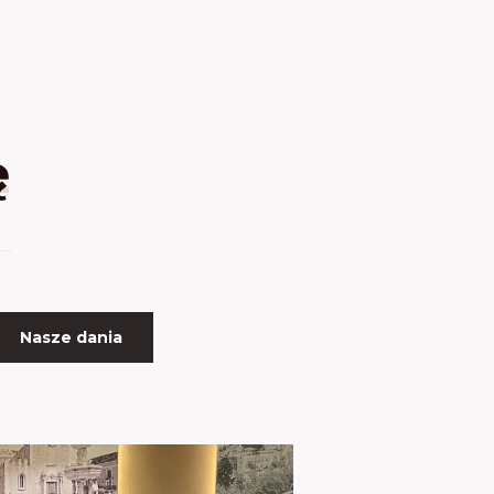
ę
Nasze dania