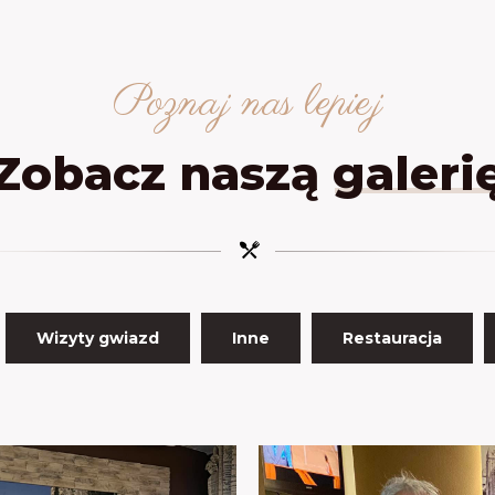
Poznaj nas lepiej
Zobacz naszą
galeri
Wizyty gwiazd
Inne
Restauracja