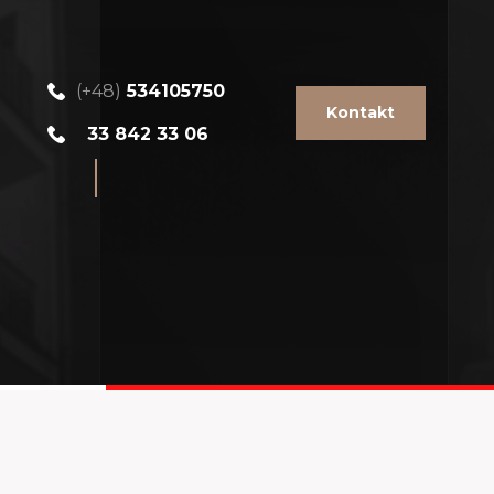
(+48)
534105750
Kontakt
33 842 33 06